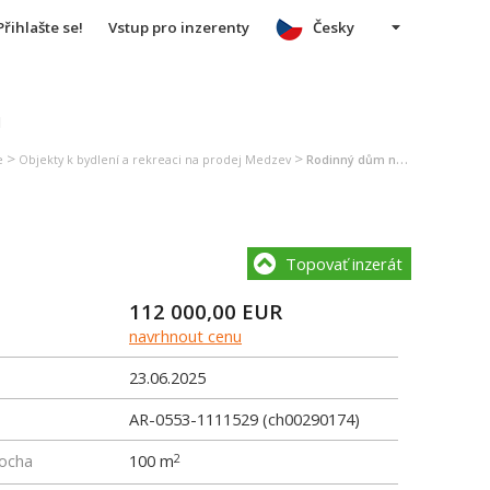
Přihlašte se!
Vstup pro inzerenty
Česky
u
>
>
e
Objekty k bydlení a rekreaci na prodej Medzev
Rodinný dům na prodej Medzev
Topovať inzerát
112 000,00
EUR
navrhnout cenu
23.06.2025
AR-0553-1111529 (ch00290174)
locha
100 m
2