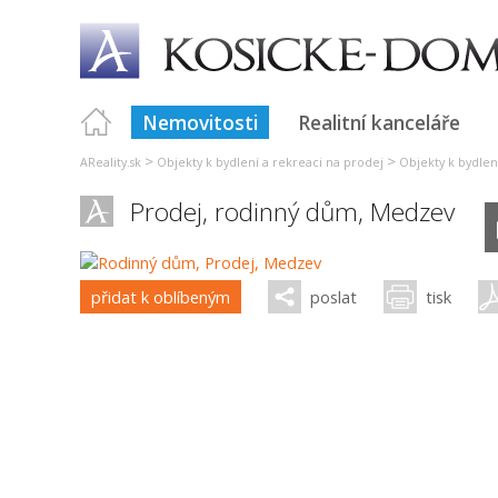
Nemovitosti
Realitní kanceláře
>
>
AReality.sk
Objekty k bydlení a rekreaci na prodej
Objekty k bydlen
Prodej, rodinný dům,
Medzev
přidat k oblíbeným
poslat
tisk