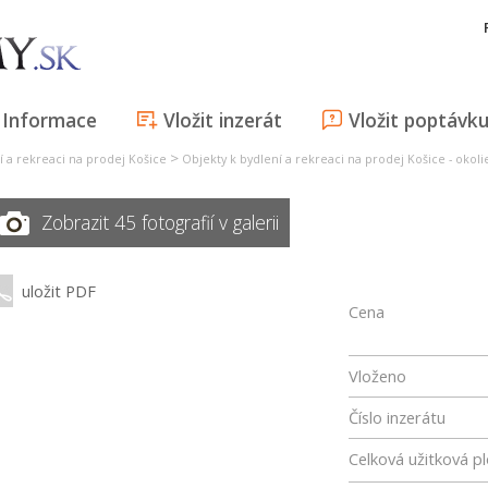
Informace
Vložit inzerát
Vložit poptávk
>
í a rekreaci na prodej Košice
Objekty k bydlení a rekreaci na prodej Košice - okoli
Zobrazit 45 fotografií v galerii
uložit PDF
Cena
Vloženo
Číslo inzerátu
Celková užitková p