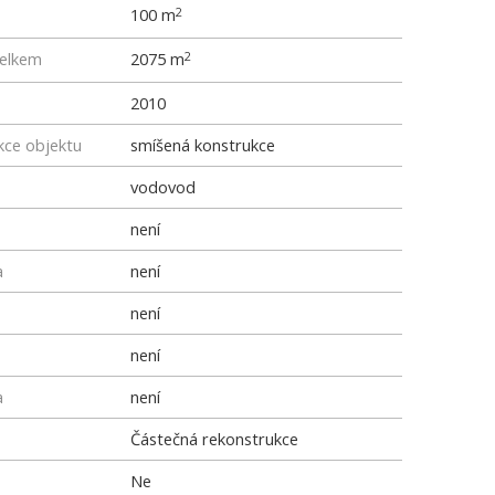
100 m
2
elkem
2075 m
2
2010
kce objektu
smíšená konstrukce
vodovod
není
a
není
není
není
a
není
Částečná rekonstrukce
Ne