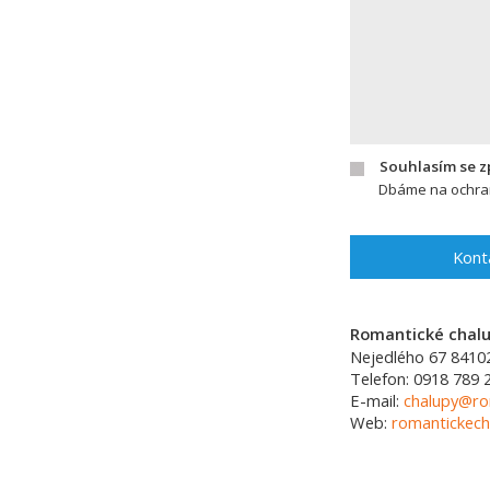
Souhlasím se 
Dbáme na ochran
Kont
Romantické chalup
Nejedlého 67
8410
Telefon:
0918 789 
E-mail:
chalupy@ro
Web:
romantickech