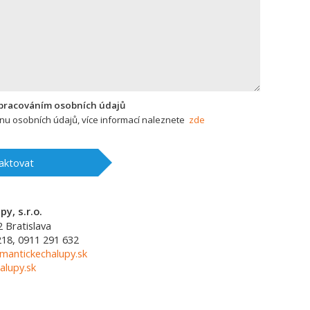
zpracováním osobních údajů
u osobních údajů, více informací naleznete
zde
aktovat
y, s.r.o.
2
Bratislava
218, 0911 291 632
mantickechalupy.sk
alupy.sk