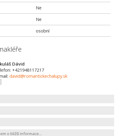
Ne
Ne
osobní
makléře
kuláš Dávid
lefon: +421948117217
mail:
david@romantickechalupy.sk