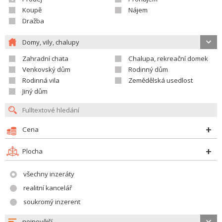
Koupě
Nájem
Dražba
Domy, vily, chalupy
Zahradní chata
Chalupa, rekreační domek
Venkovský dům
Rodinný dům
Rodinná vila
Zemědělská usedlost
Jiný dům
Cena
Plocha
všechny inzeráty
realitní kancelář
soukromý inzerent
nejnovější