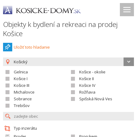
Objekty k bydlení a rekreaci na prodej
Košice
Uložiť toto hladanie
Košický
Gelnica
Košice - okolie
Košice I
Košice II
Košice III
Košice IV
Michalovce
Rožňava
Sobrance
Spišská Nová Ves
Trebišov
Typ inzerátu
Prodej
Pronájem