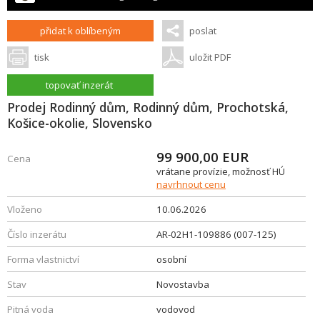
přidat k oblíbeným
poslat
tisk
uložit PDF
topovať inzerát
Prodej Rodinný dům, Rodinný dům, Prochotská,
Košice-okolie, Slovensko
99 900,00
EUR
Cena
vrátane provízie, možnosť HÚ
navrhnout cenu
Vloženo
10.06.2026
Číslo inzerátu
AR-02H1-109886 (007-125)
Forma vlastnictví
osobní
Stav
Novostavba
Pitná voda
vodovod