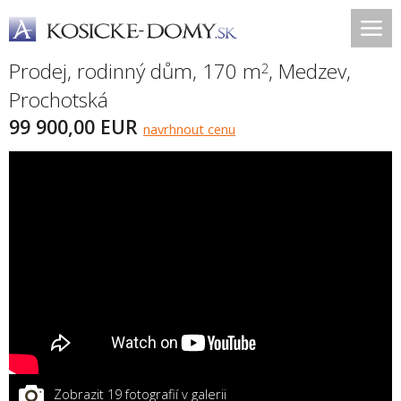
Prodej, rodinný dům, 170 m
,
Medzev
,
2
Prochotská
99 900,00 EUR
navrhnout cenu
Zobrazit 19 fotografií v galerii