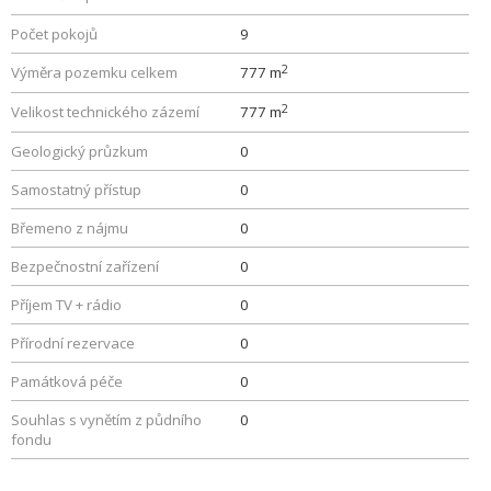
Počet pokojů
9
2
Výměra pozemku celkem
777 m
2
Velikost technického zázemí
777 m
Geologický průzkum
0
Samostatný přístup
0
Břemeno z nájmu
0
Bezpečnostní zařízení
0
Příjem TV + rádio
0
Přírodní rezervace
0
Památková péče
0
Souhlas s vynětím z půdního
0
fondu