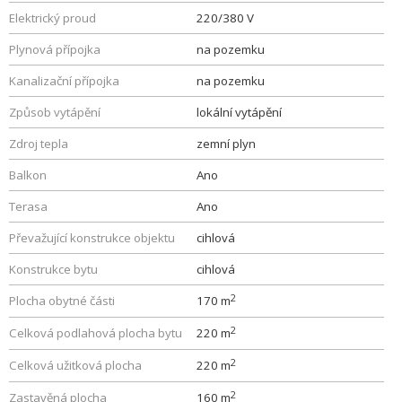
Elektrický proud
220/380 V
Plynová přípojka
na pozemku
Kanalizační přípojka
na pozemku
Způsob vytápění
lokální vytápění
Zdroj tepla
zemní plyn
Balkon
Ano
Terasa
Ano
Převažující konstrukce objektu
cihlová
Konstrukce bytu
cihlová
2
Plocha obytné části
170 m
2
Celková podlahová plocha bytu
220 m
2
Celková užitková plocha
220 m
2
Zastavěná plocha
160 m