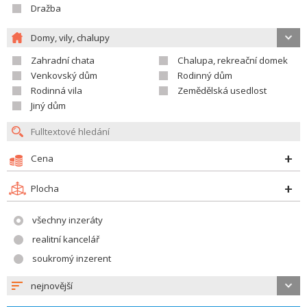
Dražba
Domy, vily, chalupy
Zahradní chata
Chalupa, rekreační domek
Venkovský dům
Rodinný dům
Rodinná vila
Zemědělská usedlost
Jiný dům
Cena
Plocha
všechny inzeráty
realitní kancelář
soukromý inzerent
nejnovější