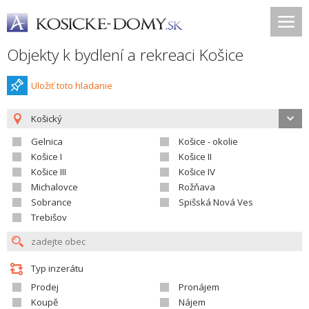
Objekty k bydlení a rekreaci Košice
Uložiť toto hladanie
Košický
Gelnica
Košice - okolie
Košice I
Košice II
Košice III
Košice IV
Michalovce
Rožňava
Sobrance
Spišská Nová Ves
Trebišov
Typ inzerátu
Prodej
Pronájem
Koupě
Nájem