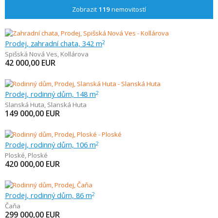
Zobrazit
119
nemovitostí
Prodej, zahradní chata, 342 m
2
Spišská Nová Ves
,
Kollárova
42 000,00
EUR
Prodej, rodinný dům, 148 m
2
Slanská Huta
,
Slanská Huta
149 000,00
EUR
Prodej, rodinný dům, 106 m
2
Ploské
,
Ploské
420 000,00
EUR
Prodej, rodinný dům, 86 m
2
Čaňa
299 000,00
EUR