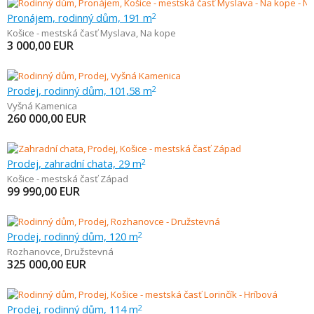
Pronájem, rodinný dům, 191 m
2
Košice - mestská časť Myslava
,
Na kope
3 000,00
EUR
Prodej, rodinný dům, 101,58 m
2
Vyšná Kamenica
260 000,00
EUR
Prodej, zahradní chata, 29 m
2
Košice - mestská časť Západ
99 990,00
EUR
Prodej, rodinný dům, 120 m
2
Rozhanovce
,
Družstevná
325 000,00
EUR
Prodej, rodinný dům, 114 m
2