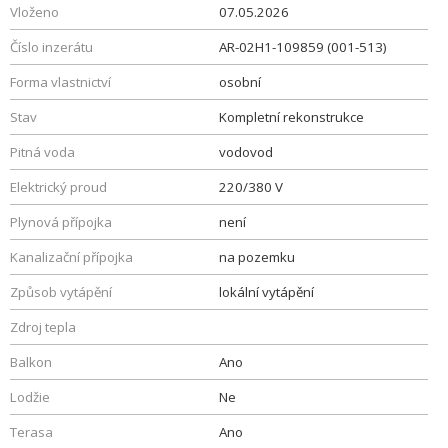
Vloženo
07.05.2026
Číslo inzerátu
AR-02H1-109859 (001-513)
Forma vlastnictví
osobní
Stav
Kompletní rekonstrukce
Pitná voda
vodovod
Elektrický proud
220/380 V
Plynová přípojka
není
Kanalizační přípojka
na pozemku
Způsob vytápění
lokální vytápění
Zdroj tepla
Balkon
Ano
Lodžie
Ne
Terasa
Ano