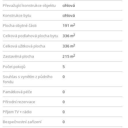
Převažující konstrukce objektu
cihlová
Konstrukce bytu
cihlová
2
Plocha obytné části
191 m
2
Celková podlahová plocha bytu
336 m
2
Celková užitková plocha
336 m
2
Zastavěná plocha
215 m
Počet pokojů
5
Souhlas s vynětím z půdního
0
fondu
Památková péče
0
Přírodní rezervace
0
Příjem TV + rádio
0
Bezpečnostní zařízení
0