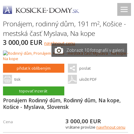
Pronájem, rodinný dům, 191 m
,
Košice -
2
mestská časť Myslava
,
Na kope
3 000,00 EUR
navrhnout cenu
Zobrazit 10 fotografií v galerii
přidat k oblíbeným
poslat
tisk
uložit PDF
topovať inzerát
Pronájem Rodinný dům, Rodinný dům, Na kope,
Košice - Myslava, Slovensk
3 000,00
EUR
Cena
vrátane provízie
navrhnout cenu