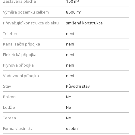
2
Zastavěná plocha
150 m
2
Výměra pozemku celkem
8500 m
Převažující konstrukce objektu
smíšená konstrukce
Telefon
není
Kanalizační přípojka
není
Elektrická přípojka
není
Plynová přípojka
není
Vodovodní přípojka
není
Stav
Původní stav
Balkon
Ne
Lodžie
Ne
Terasa
Ne
Forma vlastnictví
osobní