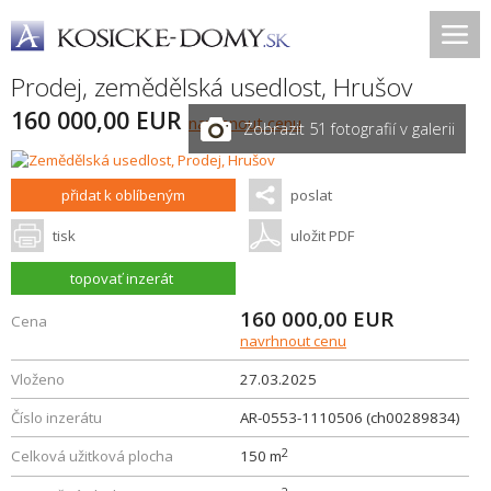
Prodej, zemědělská usedlost,
Hrušov
160 000,00 EUR
navrhnout cenu
Zobrazit 51 fotografií v galerii
přidat k oblíbeným
poslat
tisk
uložit PDF
topovať inzerát
160 000,00
EUR
Cena
navrhnout cenu
Vloženo
27.03.2025
Číslo inzerátu
AR-0553-1110506 (ch00289834)
2
Celková užitková plocha
150 m