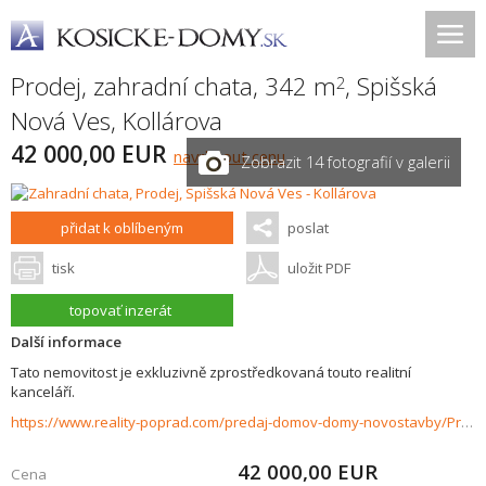
Prodej, zahradní chata, 342 m
,
Spišská
2
Nová Ves
,
Kollárova
42 000,00 EUR
navrhnout cenu
Zobrazit 14 fotografií v galerii
přidat k oblíbeným
poslat
tisk
uložit PDF
topovať inzerát
Další informace
Tato nemovitost je exkluzivně zprostředkovaná touto realitní
kanceláří.
https://www.reality-poprad.com/predaj-domov-domy-novostavby/Predaj-zahrady-so-zateplenou-chatkou---Spisska-Nova-Ves---Novy-cintorin-37514/?utm_source=areality&utm_medium=xml&utm_term=37514&utm_content=dom&utm_campaign=portaly
42 000,00
EUR
Cena