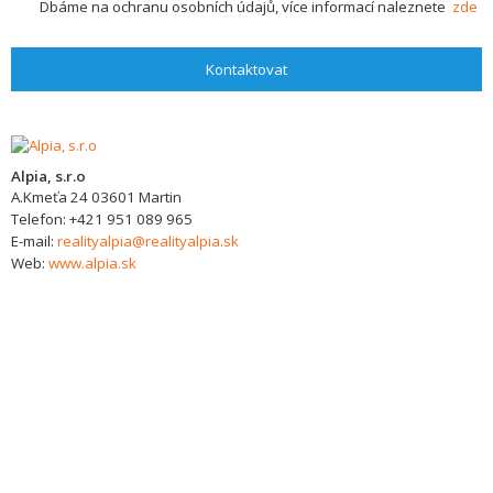
Dbáme na ochranu osobních údajů, více informací naleznete
zde
Kontaktovat
Alpia, s.r.o
A.Kmeťa 24
03601
Martin
Telefon:
+421 951 089 965
E-mail:
realityalpia@realityalpia.sk
Web:
www.alpia.sk