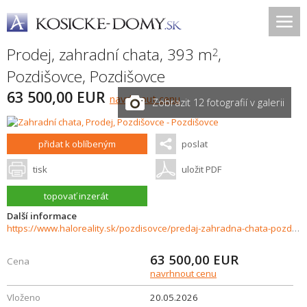
Prodej, zahradní chata, 393 m
,
2
Pozdišovce
,
Pozdišovce
63 500,00 EUR
navrhnout cenu
Zobrazit 12 fotografií v galerii
přidat k oblíbeným
poslat
tisk
uložit PDF
topovať inzerát
Další informace
https://www.haloreality.sk/pozdisovce/predaj-zahradna-chata-pozdisovce---exkluzivne-halo-reality/72989
63 500,00
EUR
Cena
navrhnout cenu
Vloženo
20.05.2026