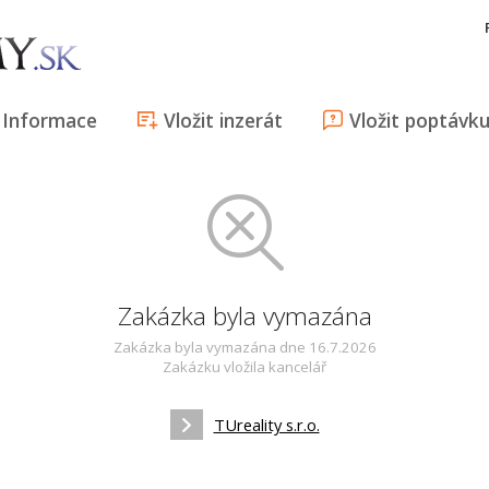
Informace
Vložit inzerát
Vložit poptávk
Zakázka byla vymazána
Zakázka byla vymazána dne 16.7.2026
Zakázku vložila kancelář
TUreality s.r.o.