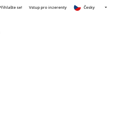
Přihlašte se!
Vstup pro inzerenty
Česky
u