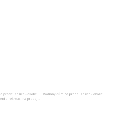
 prodej Košice - okolie
Rodinný dům na prodej Košice - okolie
Jiný objekt k bydlení a rekreaci na prodej Košice - okolie