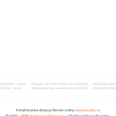
dej Košice - okolie
Chalupa, rekreační domek na prodej Košice - okolie
Venkovský dům na
 Košice - okolie
Bývalá polnohosp. usedlost na prodej Košice - okolie
Portál kosicke-domy je členom rodiny
www.areality.sk
© 1997 - 2026
Diadema Software s.r.o.
Všechna práva vyhrazena.