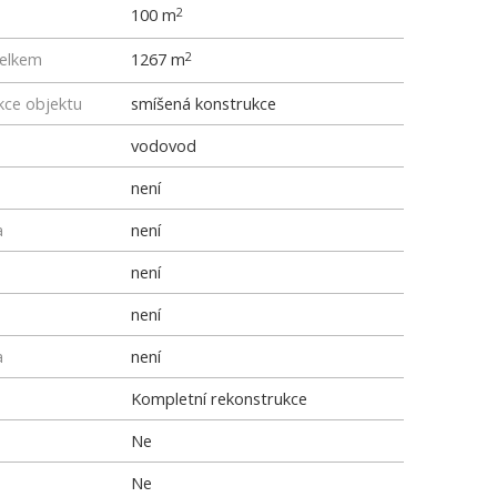
100 m
2
elkem
1267 m
2
kce objektu
smíšená konstrukce
vodovod
není
a
není
není
není
a
není
Kompletní rekonstrukce
Ne
Ne