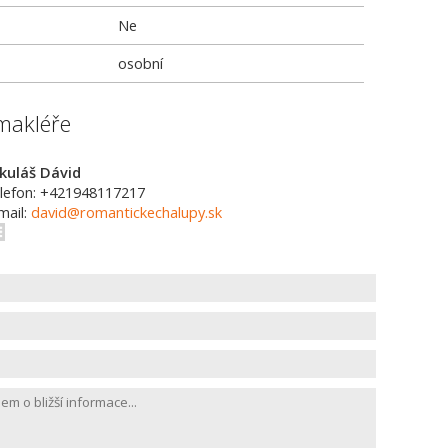
Ne
osobní
makléře
kuláš Dávid
lefon: +421948117217
mail:
david@romantickechalupy.sk