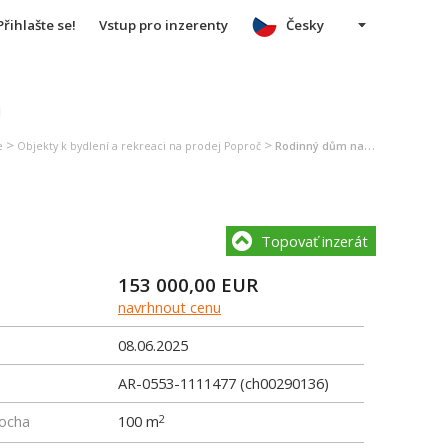
Přihlašte se!
Vstup pro inzerenty
Česky
u
>
>
e
Objekty k bydlení a rekreaci na prodej Poproč
Rodinný dům na prodej Poproč
Topovať inzerát
153 000,00
EUR
navrhnout cenu
08.06.2025
AR-0553-1111477 (ch00290136)
locha
100 m
2