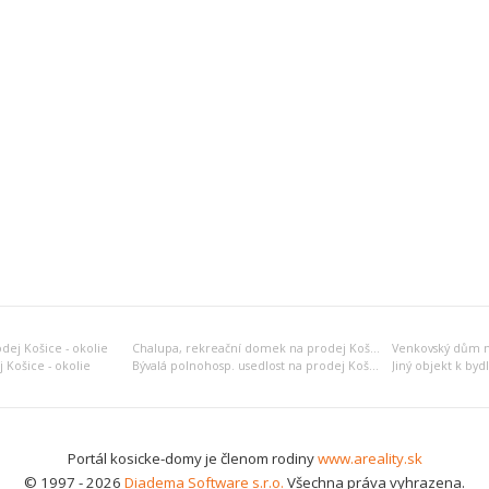
dej Košice - okolie
Chalupa, rekreační domek na prodej Košice - okolie
Venkovský dům na
 Košice - okolie
Bývalá polnohosp. usedlost na prodej Košice - okolie
Portál kosicke-domy je členom rodiny
www.areality.sk
© 1997 - 2026
Diadema Software s.r.o.
Všechna práva vyhrazena.