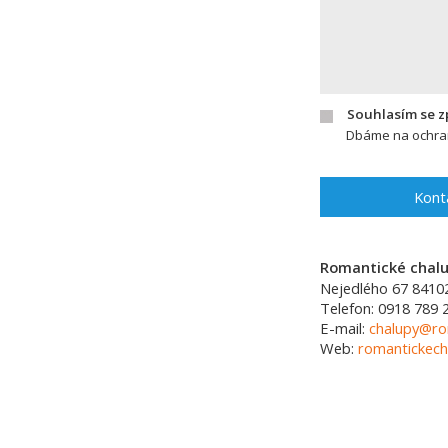
Souhlasím se 
Dbáme na ochran
Kont
Romantické chalup
Nejedlého 67
8410
Telefon:
0918 789 
E-mail:
chalupy@ro
Web:
romantickech