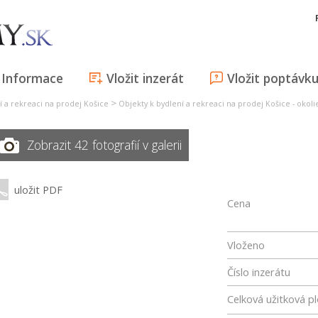
Informace
Vložit inzerát
Vložit poptávk
>
í a rekreaci na prodej Košice
Objekty k bydlení a rekreaci na prodej Košice - okoli
Zobrazit 42 fotografií v galerii
uložit PDF
Cena
Vloženo
Číslo inzerátu
Celková užitková p