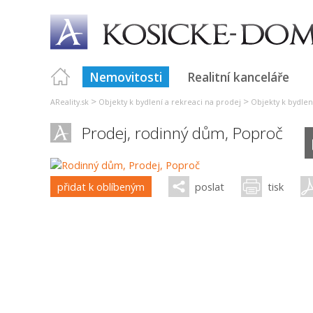
Nemovitosti
Realitní kanceláře
>
>
AReality.sk
Objekty k bydlení a rekreaci na prodej
Objekty k bydlen
Prodej, rodinný dům,
Poproč
přidat k oblíbeným
poslat
tisk