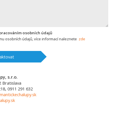
zpracováním osobních údajů
u osobních údajů, více informací naleznete
zde
aktovat
y, s.r.o.
2
Bratislava
218, 0911 291 632
mantickechalupy.sk
alupy.sk