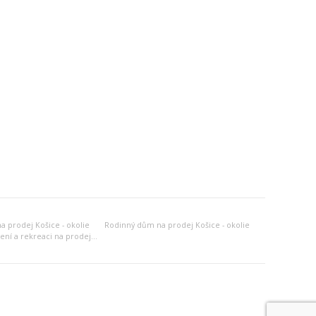
 prodej Košice - okolie
Rodinný dům na prodej Košice - okolie
Jiný objekt k bydlení a rekreaci na prodej Košice - okolie