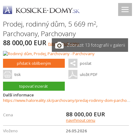
Prodej, rodinný dům, 5 669 m
,
2
Parchovany
,
Parchovany
88 000,00 EUR
navrhnout cenu
Zobrazit 13 fotografií v galerii
přidat k oblíbeným
poslat
tisk
uložit PDF
topovať inzerát
Další informace
https://www.haloreality.sk/parchovany/predaj-rodinny-dom-parchovany-v-povodnom-stave-s-velkym-pozemkom/73065
88 000,00
EUR
Cena
navrhnout cenu
Vloženo
26.05.2026