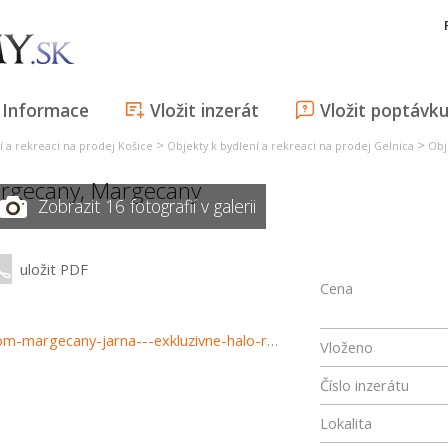
Informace
Vložit inzerát
Vložit poptávk
>
>
í a rekreaci na prodej Košice
Objekty k bydlení a rekreaci na prodej Gelnica
Obj
rgecany
,
Margecany
Zobrazit 16 fotografií v galerii
uložit PDF
Cena
https://www.haloreality.sk/margecany/predaj-rodinny-dom-margecany-jarna---exkluzivne-halo-reality/73116
Vloženo
Číslo inzerátu
Lokalita