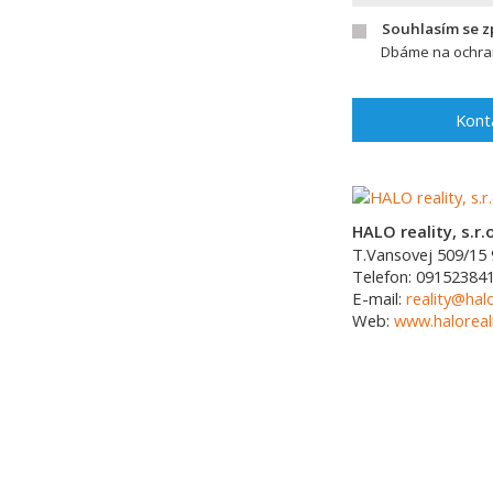
Souhlasím se 
Dbáme na ochran
Kont
HALO reality, s.r.o
T.Vansovej 509/15
Telefon:
09152384
E-mail:
reality@halo
Web:
www.haloreali