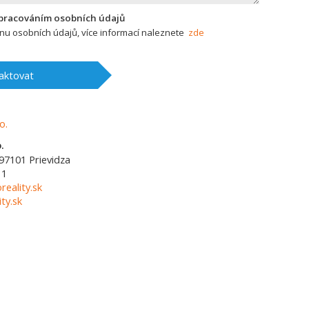
zpracováním osobních údajů
u osobních údajů, více informací naleznete
zde
aktovat
.
97101
Prievidza
11
reality.sk
ty.sk