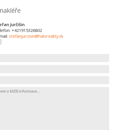
makléře
efan Jurčišin
lefon: +421915326802
mail:
stefanjurcisin@haloreality.sk