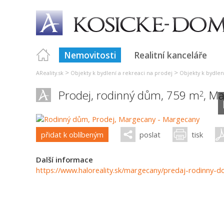
Nemovitosti
Realitní kanceláře
>
>
AReality.sk
Objekty k bydlení a rekreaci na prodej
Objekty k bydlen
Prodej, rodinný dům, 759 m
,
Ma
2
přidat k oblíbeným
poslat
tisk
Další informace