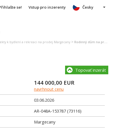
Přihlašte se!
Vstup pro inzerenty
Česky
u
>
ekty k bydlení a rekreaci na prodej Margecany
Rodinný dům na prodej Margecany
Topovať inzerát
144 000,00
EUR
navrhnout cenu
03.06.2026
AR-048A-153787 (73116)
Margecany