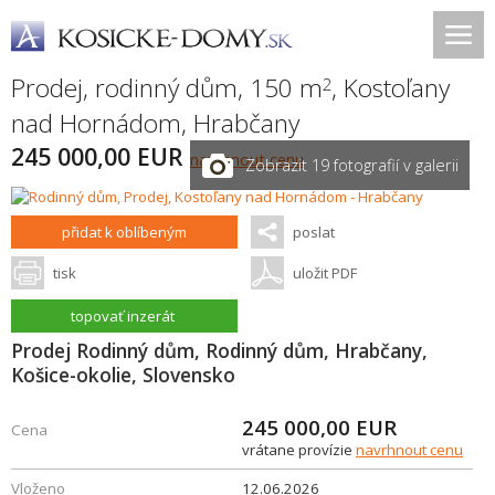
Prodej, rodinný dům, 150 m
,
Kostoľany
2
nad Hornádom
,
Hrabčany
245 000,00 EUR
navrhnout cenu
Zobrazit 19 fotografií v galerii
přidat k oblíbeným
poslat
tisk
uložit PDF
topovať inzerát
Prodej Rodinný dům, Rodinný dům, Hrabčany,
Košice-okolie, Slovensko
245 000,00
EUR
Cena
vrátane provízie
navrhnout cenu
Vloženo
12.06.2026