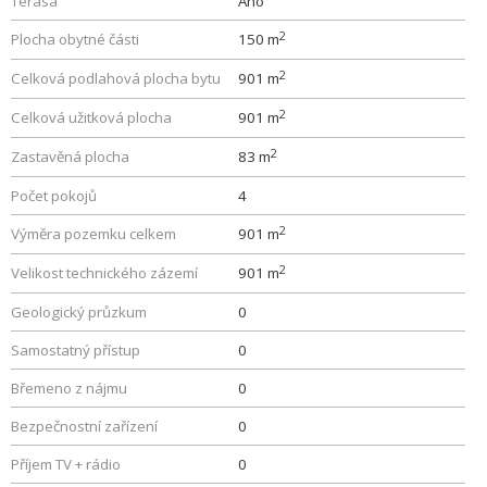
Terasa
Ano
2
Plocha obytné části
150 m
2
Celková podlahová plocha bytu
901 m
2
Celková užitková plocha
901 m
2
Zastavěná plocha
83 m
Počet pokojů
4
2
Výměra pozemku celkem
901 m
2
Velikost technického zázemí
901 m
Geologický průzkum
0
Samostatný přístup
0
Břemeno z nájmu
0
Bezpečnostní zařízení
0
Příjem TV + rádio
0