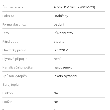
Číslo inzerátu
AR-02H1-109889 (001-523)
Lokalita
Hrabčany
Forma vlastnictví
osobní
Stav
Původní stav
Pitná voda
studna
Elektrický proud
jen 220 V
Plynová přípojka
není
Kanalizační přípojka
na pozemku
Způsob vytápění
lokální vytápění
Zdroj tepla
Balkon
Ne
Lodžie
Ne