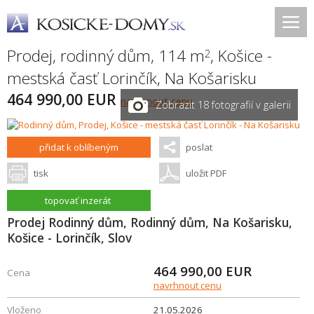
Prodej, rodinný dům, 114 m
,
Košice -
2
mestská časť Lorinčík
,
Na Košarisku
464 990,00 EUR
navrhnout cenu
Zobrazit 18 fotografií v galerii
přidat k oblíbeným
poslat
tisk
uložit PDF
topovať inzerát
Prodej Rodinný dům, Rodinný dům, Na Košarisku,
Košice - Lorinčík, Slov
464 990,00
EUR
Cena
navrhnout cenu
Vloženo
21.05.2026