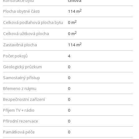
Konstrukce bytu
cihlová
2
Plocha obytné části
114 m
2
Celková podlahová plocha bytu
0 m
2
Celková užitková plocha
0 m
2
Zastavěná plocha
114 m
Počet pokojů
4
Geologický průzkum
0
Samostatný přístup
0
Břemeno z nájmu
0
Bezpečnostní zařízení
0
Příjem TV + rádio
0
Přírodní rezervace
0
Památková péče
0