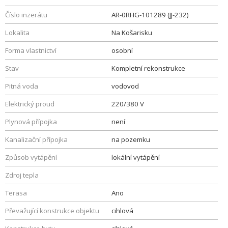
Číslo inzerátu
AR-0RHG-101289 (JJ-232)
Lokalita
Na Košarisku
Forma vlastnictví
osobní
Stav
Kompletní rekonstrukce
Pitná voda
vodovod
Elektrický proud
220/380 V
Plynová přípojka
není
Kanalizační přípojka
na pozemku
Způsob vytápění
lokální vytápění
Zdroj tepla
Terasa
Ano
Převažující konstrukce objektu
cihlová