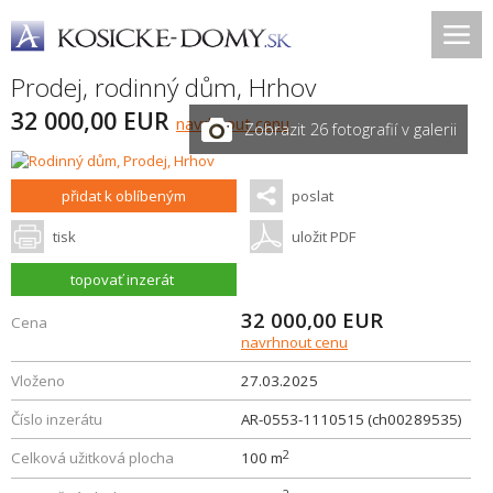
Prodej, rodinný dům,
Hrhov
32 000,00 EUR
navrhnout cenu
Zobrazit 26 fotografií v galerii
přidat k oblíbeným
poslat
tisk
uložit PDF
topovať inzerát
32 000,00
EUR
Cena
navrhnout cenu
Vloženo
27.03.2025
Číslo inzerátu
AR-0553-1110515 (ch00289535)
2
Celková užitková plocha
100 m