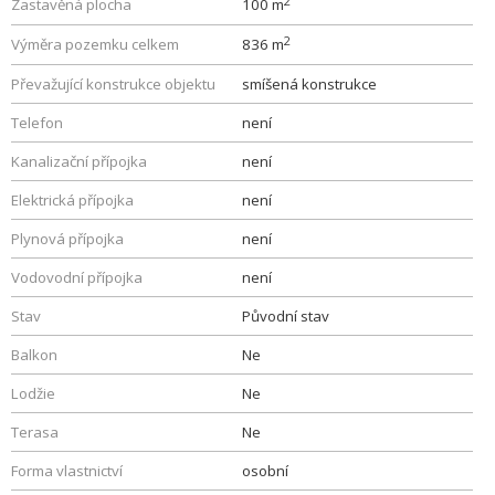
2
Zastavěná plocha
100 m
2
Výměra pozemku celkem
836 m
Převažující konstrukce objektu
smíšená konstrukce
Telefon
není
Kanalizační přípojka
není
Elektrická přípojka
není
Plynová přípojka
není
Vodovodní přípojka
není
Stav
Původní stav
Balkon
Ne
Lodžie
Ne
Terasa
Ne
Forma vlastnictví
osobní