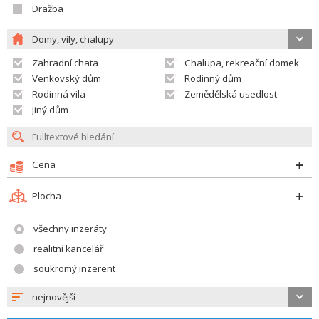
Dražba
Domy, vily, chalupy
Zahradní chata
Chalupa, rekreační domek
Venkovský dům
Rodinný dům
Rodinná vila
Zemědělská usedlost
Jiný dům
Cena
Plocha
všechny inzeráty
realitní kancelář
soukromý inzerent
nejnovější