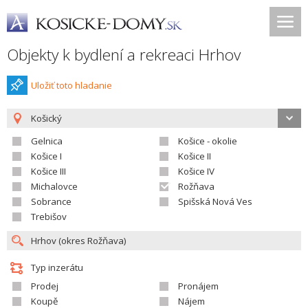
Objekty k bydlení a rekreaci Hrhov
Uložiť toto hladanie
Košický
Gelnica
Košice - okolie
Košice I
Košice II
Košice III
Košice IV
Michalovce
Rožňava
Sobrance
Spišská Nová Ves
Trebišov
Typ inzerátu
Prodej
Pronájem
Koupě
Nájem