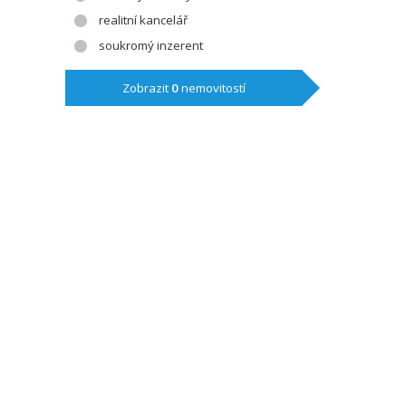
realitní kancelář
soukromý inzerent
Zobrazit
0
nemovitostí