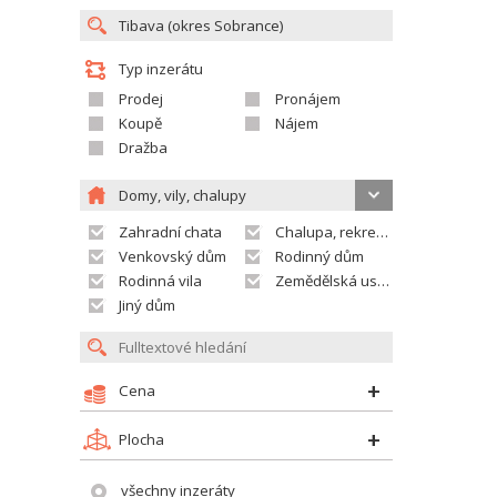
Typ inzerátu
Prodej
Pronájem
Koupě
Nájem
Dražba
Domy, vily, chalupy
Zahradní chata
Chalupa, rekreační domek
Venkovský dům
Rodinný dům
Rodinná vila
Zemědělská usedlost
Jiný dům
Cena
Plocha
všechny inzeráty