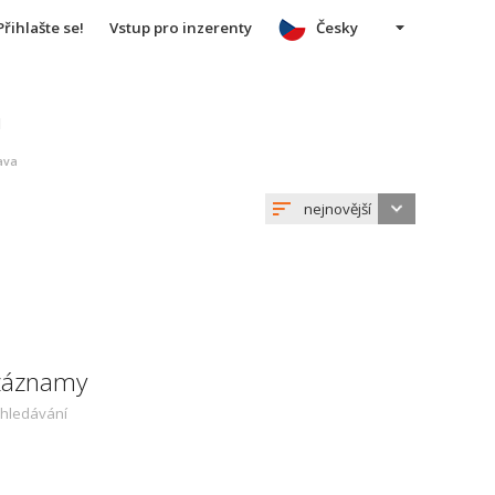
Přihlašte se!
Vstup pro inzerenty
Česky
u
ava
nejnovější
 záznamy
yhledávání