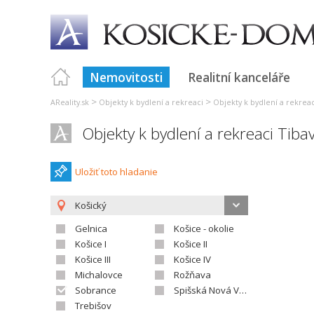
Nemovitosti
Realitní kanceláře
>
>
AReality.sk
Objekty k bydlení a rekreaci
Objekty k bydlení a rekrea
Objekty k bydlení a rekreaci Tiba
Uložiť toto hladanie
Košický
Gelnica
Košice - okolie
Košice I
Košice II
Košice III
Košice IV
Michalovce
Rožňava
Sobrance
Spišská Nová Ves
Trebišov