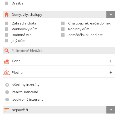
Dražba
Domy, vily, chalupy
Zahradní chata
Chalupa, rekreační domek
Venkovský dům
Rodinný dům
Rodinná vila
Zemědělská usedlost
Jiný dům
Cena
Plocha
všechny inzeráty
realitní kancelář
soukromý inzerent
nejnovější