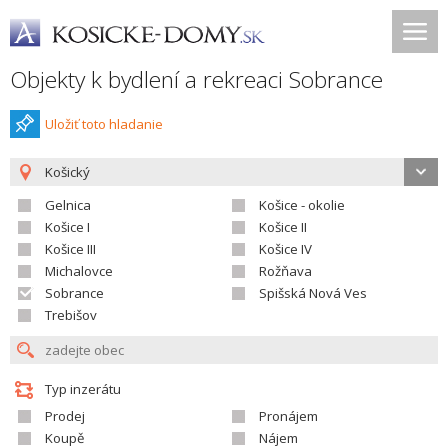
Objekty k bydlení a rekreaci Sobrance
Uložiť toto hladanie
Košický
Gelnica
Košice - okolie
Košice I
Košice II
Košice III
Košice IV
Michalovce
Rožňava
Sobrance
Spišská Nová Ves
Trebišov
Typ inzerátu
Prodej
Pronájem
Koupě
Nájem