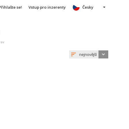
Přihlašte se!
Vstup pro inzerenty
Česky
u
rov
nejnovější