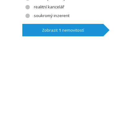
realitní kancelář
soukromý inzerent
Zobrazit
1
nemovitostí