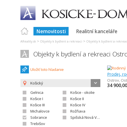
Nemovitosti
Realitní kanceláře
>
>
AReality.sk
Objekty k bydlení a rekreaci
Objekty k bydlení a rekrea
Objekty k bydlení a rekreaci Ostr
Uložiť toto hladanie
Prodej, r
Ostrov
,
Ost
Košický
34 900,0
Gelnica
Košice - okolie
Košice I
Košice II
Košice III
Košice IV
Michalovce
Rožňava
Sobrance
Spišská Nová Ves
Trebišov