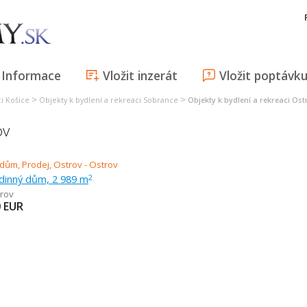
Informace
Vložit inzerát
Vložit poptávk
>
>
ci Košice
Objekty k bydlení a rekreaci Sobrance
Objekty k bydlení a rekreaci Ost
ov
odinný dům, 2 989 m
2
rov
0
EUR