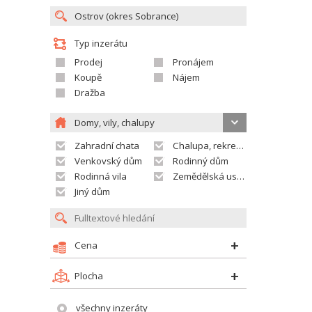
Typ inzerátu
Prodej
Pronájem
Koupě
Nájem
Dražba
Domy, vily, chalupy
Zahradní chata
Chalupa, rekreační domek
Venkovský dům
Rodinný dům
Rodinná vila
Zemědělská usedlost
Jiný dům
Cena
Plocha
všechny inzeráty