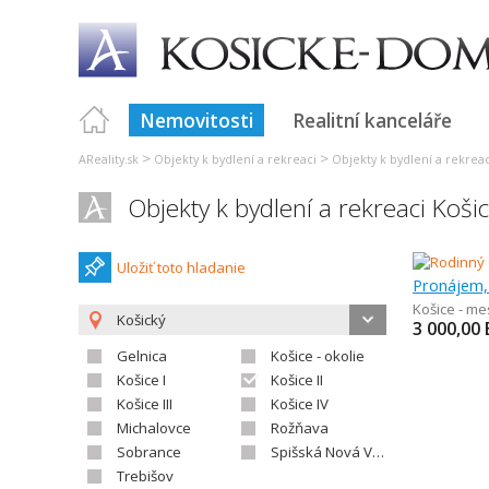
Nemovitosti
Realitní kanceláře
>
>
AReality.sk
Objekty k bydlení a rekreaci
Objekty k bydlení a rekrea
Objekty k bydlení a rekreaci Koši
Uložiť toto hladanie
Pronájem,
Košice - me
Košický
3 000,00
Gelnica
Košice - okolie
Košice I
Košice II
Košice III
Košice IV
Michalovce
Rožňava
Sobrance
Spišská Nová Ves
Trebišov