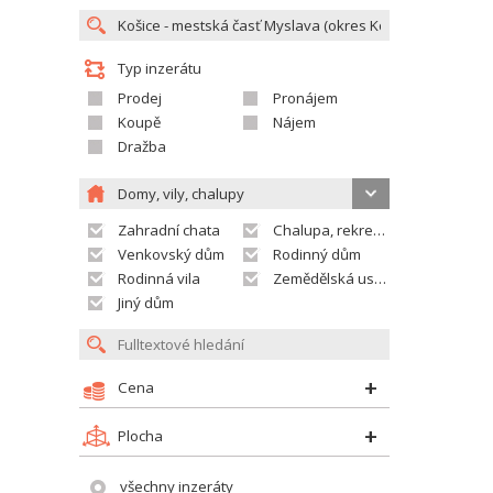
Typ inzerátu
Prodej
Pronájem
Koupě
Nájem
Dražba
Domy, vily, chalupy
Zahradní chata
Chalupa, rekreační domek
Venkovský dům
Rodinný dům
Rodinná vila
Zemědělská usedlost
Jiný dům
Cena
Plocha
všechny inzeráty