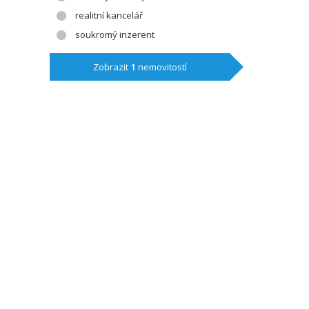
realitní kancelář
soukromý inzerent
Zobrazit
1
nemovitostí