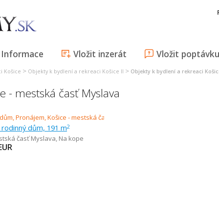
Informace
Vložit inzerát
Vložit poptávk
>
>
ci Košice
Objekty k bydlení a rekreaci Košice II
Objekty k bydlení a rekreaci Koši
ce - mestská časť Myslava
 rodinný dům, 191 m
2
stská časť Myslava
,
Na kope
EUR