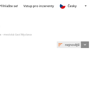
Přihlašte se!
Vstup pro inzerenty
Česky
u
ce - mestská časť Myslava
nejnovější