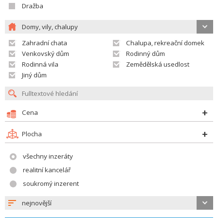
Dražba
Domy, vily, chalupy
Zahradní chata
Chalupa, rekreační domek
Venkovský dům
Rodinný dům
Rodinná vila
Zemědělská usedlost
Jiný dům
Cena
Plocha
všechny inzeráty
realitní kancelář
soukromý inzerent
nejnovější