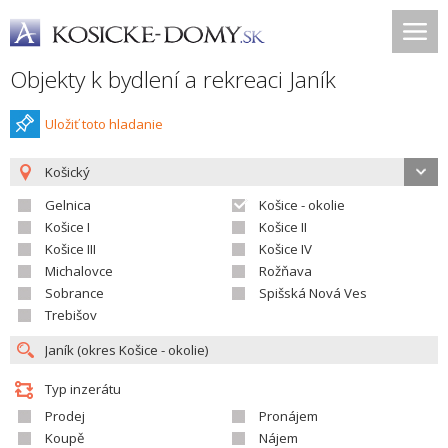
Objekty k bydlení a rekreaci Janík
Uložiť toto hladanie
Košický
Gelnica
Košice - okolie
Košice I
Košice II
Košice III
Košice IV
Michalovce
Rožňava
Sobrance
Spišská Nová Ves
Trebišov
Typ inzerátu
Prodej
Pronájem
Koupě
Nájem