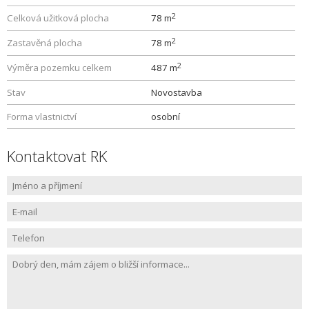
2
Celková užitková plocha
78 m
2
Zastavěná plocha
78 m
2
Výměra pozemku celkem
487 m
Stav
Novostavba
Forma vlastnictví
osobní
Kontaktovat RK