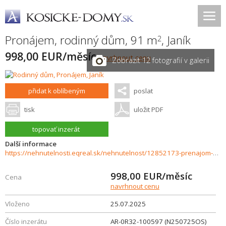
Pronájem, rodinný dům, 91 m
,
Janík
2
998,00 EUR/měsíc
navrhnout cenu
Zobrazit 12 fotografií v galerii
přidat k oblíbeným
poslat
tisk
uložit PDF
topovať inzerát
Další informace
https://nehnutelnosti.eqreal.sk/nehnutelnost/12852173-prenajom-novostavby-rodinneho-domu-v-janiku
998,00
EUR/měsíc
Cena
navrhnout cenu
Vloženo
25.07.2025
Číslo inzerátu
AR-0R32-100597 (N250725OS)