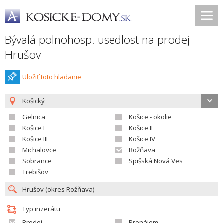
Bývalá polnohosp. usedlost na prodej
Hrušov
Uložiť toto hladanie
Košický
Gelnica
Košice - okolie
Košice I
Košice II
Košice III
Košice IV
Michalovce
Rožňava
Sobrance
Spišská Nová Ves
Trebišov
Typ inzerátu
Prodej
Pronájem