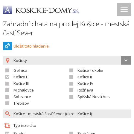
Zahradní chata na prodej Košice - mestská
časť Sever
Uložiť toto hladanie
Košický
Gelnica
Košice - okolie
Košice I
Košice II
Košice III
Košice IV
Michalovce
Rožňava
Sobrance
Spišská Nová Ves
Trebišov
Typ inzerátu
Prodej
Pronájem