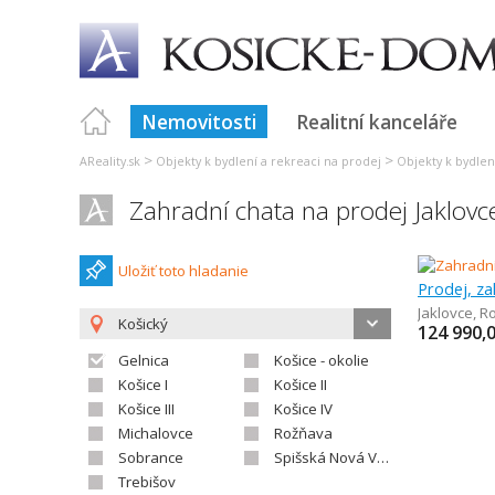
Nemovitosti
Realitní kanceláře
>
>
AReality.sk
Objekty k bydlení a rekreaci na prodej
Objekty k bydlen
Zahradní chata na prodej Jaklovc
Uložiť toto hladanie
Prodej, za
Jaklovce
,
R
Košický
124 990,
Gelnica
Košice - okolie
Košice I
Košice II
Košice III
Košice IV
Michalovce
Rožňava
Sobrance
Spišská Nová Ves
Trebišov