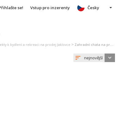
Přihlašte se!
Vstup pro inzerenty
Česky
u
>
ekty k bydlení a rekreaci na prodej Jaklovce
Zahradní chata na prodej Jaklovce
nejnovější