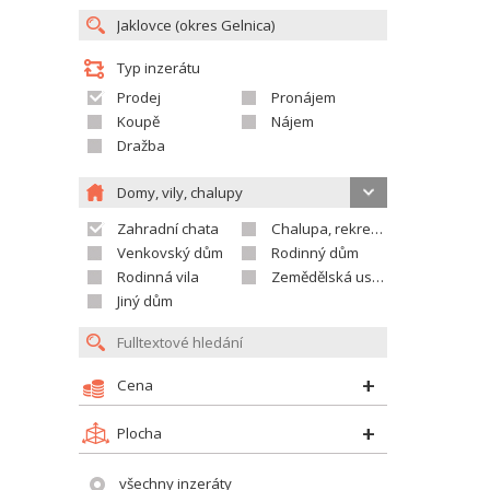
Typ inzerátu
Prodej
Pronájem
Koupě
Nájem
Dražba
Domy, vily, chalupy
Zahradní chata
Chalupa, rekreační domek
Venkovský dům
Rodinný dům
Rodinná vila
Zemědělská usedlost
Jiný dům
Cena
Plocha
všechny inzeráty