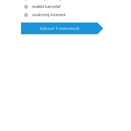
realitní kancelář
soukromý inzerent
Zobrazit
1
nemovitostí