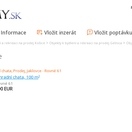
Informace
Vložit inzerát
Vložit poptávk
>
>
í a rekreaci na prodej Košice
Objekty k bydlení a rekreaci na prodej Gelnica
Obj
e
hradní chata, 100 m
2
ovné 61
00
EUR