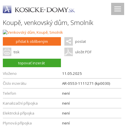
Koupě, venkovský dům,
Smolník
přidat k oblíbeným
poslat
tisk
uložit PDF
topovať inzerát
Vloženo
11.05.2025
Číslo inzerátu
AR-0553-1111271 (kp0030)
Telefon
není
Kanalizační přípojka
není
Elektrická přípojka
není
Plynová přípojka
není