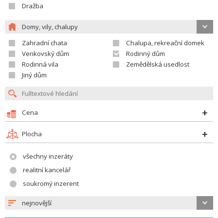
Dražba
Domy, vily, chalupy
Zahradní chata
Chalupa, rekreační domek
Venkovský dům
Rodinný dům
Rodinná vila
Zemědělská usedlost
Jiný dům
Cena
Plocha
všechny inzeráty
realitní kancelář
soukromý inzerent
nejnovější