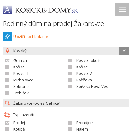
Rodinný dům na prodej Žakarovce
Uložiť toto hladanie
Košický
Gelnica
Košice - okolie
Košice I
Košice II
Košice III
Košice IV
Michalovce
Rožňava
Sobrance
Spišská Nová Ves
Trebišov
Typ inzerátu
Prodej
Pronájem
Koupě
Nájem