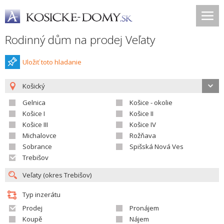
Rodinný dům na prodej Veľaty
Uložiť toto hladanie
Košický
Gelnica
Košice - okolie
Košice I
Košice II
Košice III
Košice IV
Michalovce
Rožňava
Sobrance
Spišská Nová Ves
Trebišov
Typ inzerátu
Prodej
Pronájem
Koupě
Nájem