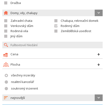
Dražba
Domy, vily, chalupy
Zahradní chata
Chalupa, rekreační domek
Venkovský dům
Rodinný dům
Rodinná vila
Zemědělská usedlost
Jiný dům
Cena
Plocha
všechny inzeráty
realitní kancelář
soukromý inzerent
nejnovější