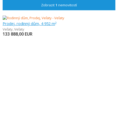
Zobrazit
1
nemovitostí
Prodej, rodinný dům, 4 952 m
2
Veľaty
,
Veľaty
133 888,00
EUR