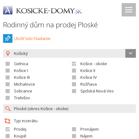
Rodinný dům na prodej Ploské
Uložiť toto hladanie
Košický
Gelnica
Košice - okolie
Košice I
Košice II
Košice III
Košice IV
Michalovce
Rožňava
Sobrance
Spišská Nová Ves
Trebišov
Typ inzerátu
Prodej
Pronájem
Koupě
Nájem