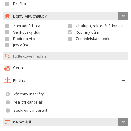
Dražba
Domy, vily, chalupy
Zahradní chata
Chalupa, rekreační domek
Venkovský dům
Rodinný dům
Rodinná vila
Zemědělská usedlost
Jiný dům
Cena
Plocha
všechny inzeráty
realitní kancelář
soukromý inzerent
nejnovější