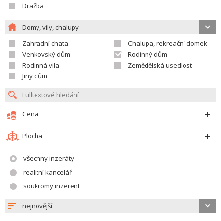
Dražba
Domy, vily, chalupy
Zahradní chata
Chalupa, rekreační domek
Venkovský dům
Rodinný dům
Rodinná vila
Zemědělská usedlost
Jiný dům
Cena
Plocha
všechny inzeráty
realitní kancelář
soukromý inzerent
nejnovější