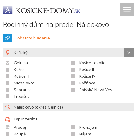
Rodinný dům na prodej Nálepkovo
Uložiť toto hladanie
Košický
Gelnica
Košice - okolie
Košice I
Košice II
Košice III
Košice IV
Michalovce
Rožňava
Sobrance
Spišská Nová Ves
Trebišov
Typ inzerátu
Prodej
Pronájem
Koupě
Nájem