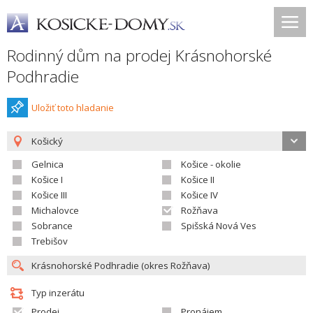
Rodinný dům na prodej Krásnohorské
Podhradie
Uložiť toto hladanie
Košický
Gelnica
Košice - okolie
Košice I
Košice II
Košice III
Košice IV
Michalovce
Rožňava
Sobrance
Spišská Nová Ves
Trebišov
Typ inzerátu
Prodej
Pronájem