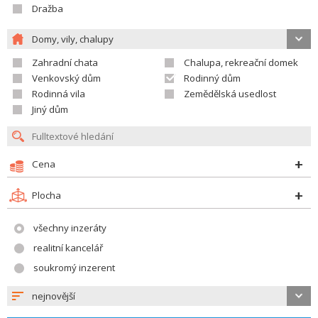
Dražba
Domy, vily, chalupy
Zahradní chata
Chalupa, rekreační domek
Venkovský dům
Rodinný dům
Rodinná vila
Zemědělská usedlost
Jiný dům
Cena
Plocha
všechny inzeráty
realitní kancelář
soukromý inzerent
nejnovější