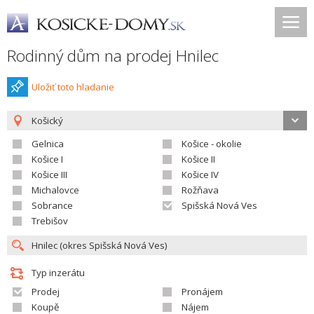
Rodinný dům na prodej Hnilec
Uložiť toto hladanie
Košický
Gelnica
Košice - okolie
Košice I
Košice II
Košice III
Košice IV
Michalovce
Rožňava
Sobrance
Spišská Nová Ves
Trebišov
Typ inzerátu
Prodej
Pronájem
Koupě
Nájem