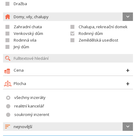
Dražba
Domy, vily, chalupy
Zahradní chata
Chalupa, rekreační domek
Venkovský dům
Rodinný dům
Rodinná vila
Zemědělská usedlost
Jiný dům
Cena
Plocha
všechny inzeráty
realitní kancelář
soukromý inzerent
nejnovější