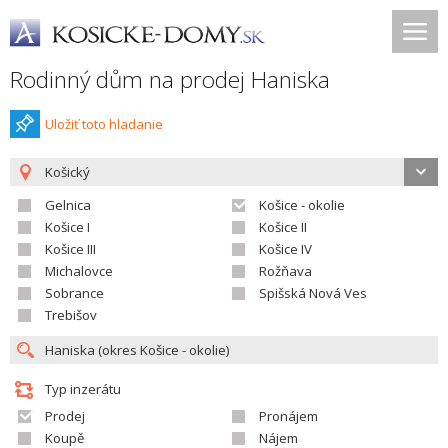
Rodinný dům na prodej Haniska
Uložiť toto hladanie
Košický
Gelnica
Košice - okolie
Košice I
Košice II
Košice III
Košice IV
Michalovce
Rožňava
Sobrance
Spišská Nová Ves
Trebišov
Typ inzerátu
Prodej
Pronájem
Koupě
Nájem