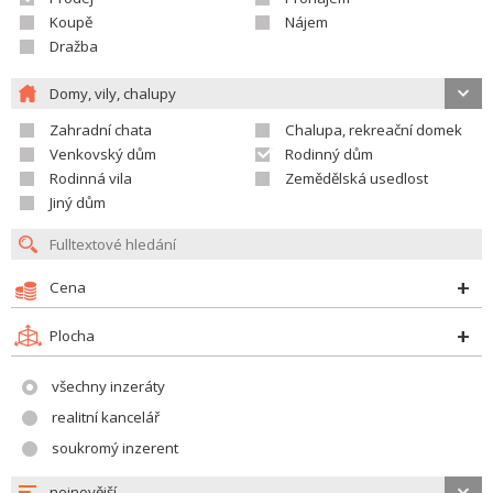
Koupě
Nájem
Dražba
Domy, vily, chalupy
Zahradní chata
Chalupa, rekreační domek
Venkovský dům
Rodinný dům
Rodinná vila
Zemědělská usedlost
Jiný dům
Cena
Plocha
všechny inzeráty
realitní kancelář
soukromý inzerent
nejnovější