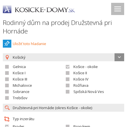
Rodinný dům na prodej Družstevná pri
Hornáde
Uložiť toto hladanie
Košický
Gelnica
Košice - okolie
Košice I
Košice II
Košice III
Košice IV
Michalovce
Rožňava
Sobrance
Spišská Nová Ves
Trebišov
Typ inzerátu
Prodej
Pronájem