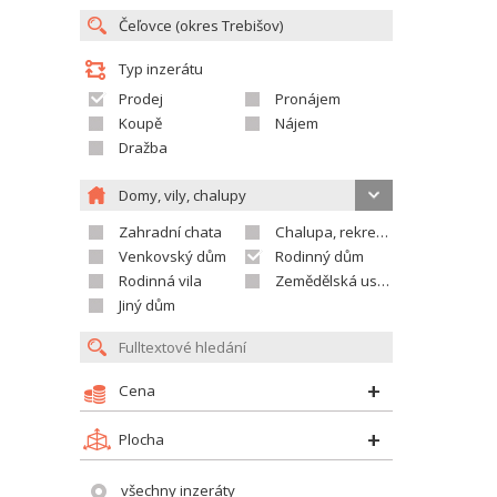
Typ inzerátu
Prodej
Pronájem
Koupě
Nájem
Dražba
Domy, vily, chalupy
Zahradní chata
Chalupa, rekreační domek
Venkovský dům
Rodinný dům
Rodinná vila
Zemědělská usedlost
Jiný dům
Cena
Plocha
všechny inzeráty