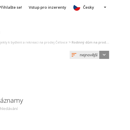
Přihlašte se!
Vstup pro inzerenty
Česky
u
>
jekty k bydlení a rekreaci na prodej Čeľovce
Rodinný dům na prodej Čeľovce
nejnovější
 záznamy
yhledávání