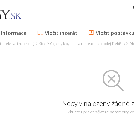
Informace
Vložit inzerát
Vložit poptávk
>
>
í a rekreaci na prodej Košice
Objekty k bydlení a rekreaci na prodej Trebišov
Ob
Nebyly nalezeny žádné
Zkuste upravit některé parametry v