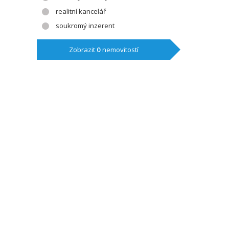
realitní kancelář
soukromý inzerent
Zobrazit
0
nemovitostí