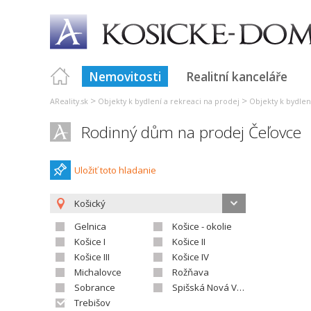
Nemovitosti
Realitní kanceláře
>
>
AReality.sk
Objekty k bydlení a rekreaci na prodej
Objekty k bydlen
Rodinný dům na prodej Čeľovce
Uložiť toto hladanie
Košický
Gelnica
Košice - okolie
Košice I
Košice II
Košice III
Košice IV
Michalovce
Rožňava
Sobrance
Spišská Nová Ves
Trebišov