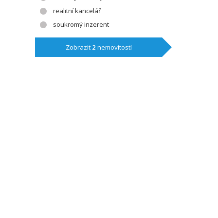
realitní kancelář
soukromý inzerent
Zobrazit
2
nemovitostí