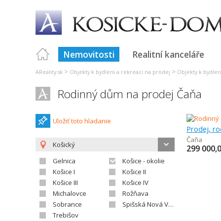
Nemovitosti
Realitní kanceláře
>
>
AReality.sk
Objekty k bydlení a rekreaci na prodej
Objekty k bydlen
Rodinný dům na prodej Čaňa
Uložiť toto hladanie
Prodej, r
Čaňa
Košický
299 000,
Gelnica
Košice - okolie
Košice I
Košice II
Košice III
Košice IV
Michalovce
Rožňava
Sobrance
Spišská Nová Ves
Trebišov