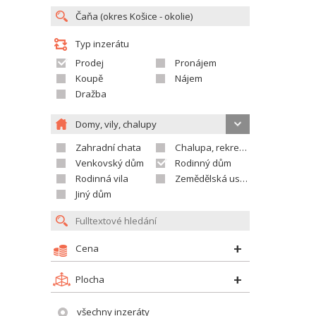
Typ inzerátu
Prodej
Pronájem
Koupě
Nájem
Dražba
Domy, vily, chalupy
Zahradní chata
Chalupa, rekreační domek
Venkovský dům
Rodinný dům
Rodinná vila
Zemědělská usedlost
Jiný dům
Cena
Plocha
všechny inzeráty