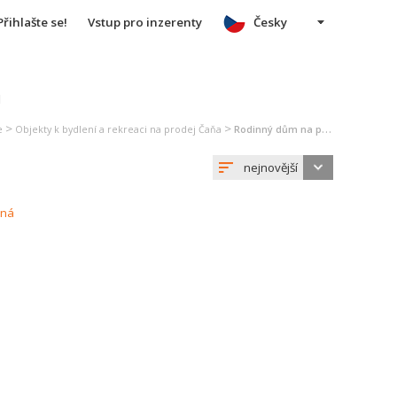
Přihlašte se!
Vstup pro inzerenty
Česky
u
>
>
e
Objekty k bydlení a rekreaci na prodej Čaňa
Rodinný dům na prodej Čaňa
nejnovější