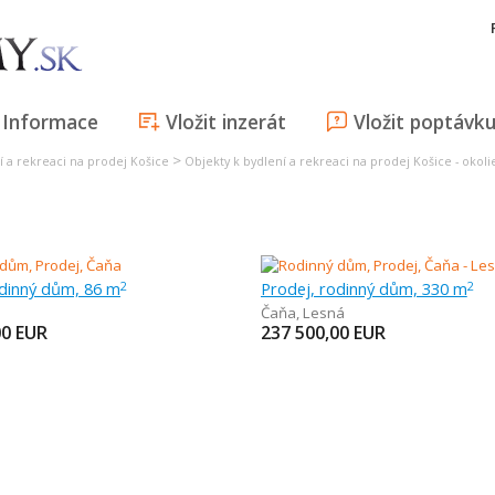
Informace
Vložit inzerát
Vložit poptávk
>
í a rekreaci na prodej Košice
Objekty k bydlení a rekreaci na prodej Košice - okoli
odinný dům, 86 m
Prodej, rodinný dům, 330 m
2
2
Čaňa
,
Lesná
00
EUR
237 500,00
EUR