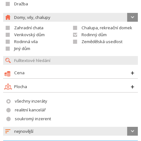
Dražba
Domy, vily, chalupy
Zahradní chata
Chalupa, rekreační domek
Venkovský dům
Rodinný dům
Rodinná vila
Zemědělská usedlost
Jiný dům
Cena
Plocha
všechny inzeráty
realitní kancelář
soukromý inzerent
nejnovější