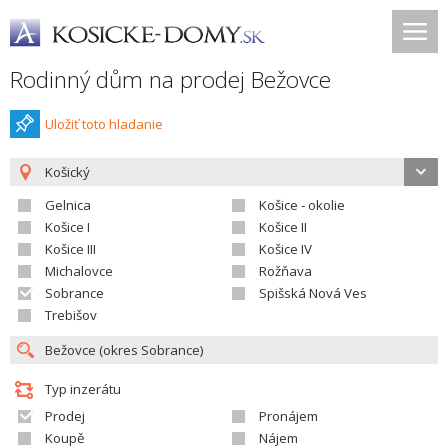
Rodinný dům na prodej Bežovce
Uložiť toto hladanie
Košický
Gelnica
Košice - okolie
Košice I
Košice II
Košice III
Košice IV
Michalovce
Rožňava
Sobrance
Spišská Nová Ves
Trebišov
Typ inzerátu
Prodej
Pronájem
Koupě
Nájem