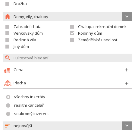
Dražba
Domy, vily, chalupy
Zahradní chata
Chalupa, rekreační domek
Venkovský dům
Rodinný dům
Rodinná vila
Zemědělská usedlost
Jiný dům
Cena
Plocha
všechny inzeráty
realitní kancelář
soukromý inzerent
nejnovější