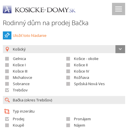
Rodinný dům na prodej Bačka
Uložiť toto hladanie
Košický
Gelnica
Košice - okolie
Košice I
Košice II
Košice III
Košice IV
Michalovce
Rožňava
Sobrance
Spišská Nová Ves
Trebišov
Typ inzerátu
Prodej
Pronájem
Koupě
Nájem