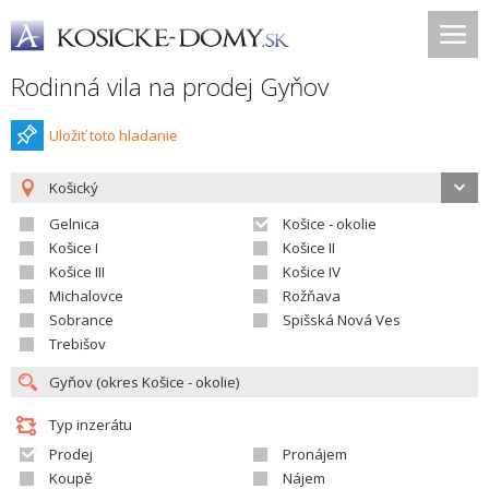
Rodinná vila na prodej Gyňov
Uložiť toto hladanie
Košický
Gelnica
Košice - okolie
Košice I
Košice II
Košice III
Košice IV
Michalovce
Rožňava
Sobrance
Spišská Nová Ves
Trebišov
Typ inzerátu
Prodej
Pronájem
Koupě
Nájem