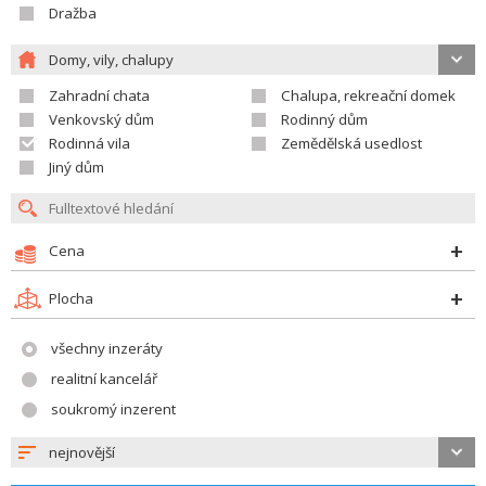
Dražba
Domy, vily, chalupy
Zahradní chata
Chalupa, rekreační domek
Venkovský dům
Rodinný dům
Rodinná vila
Zemědělská usedlost
Jiný dům
Cena
Plocha
všechny inzeráty
realitní kancelář
soukromý inzerent
nejnovější