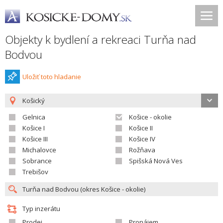
Objekty k bydlení a rekreaci Turňa nad
Bodvou
Uložiť toto hladanie
Košický
Gelnica
Košice - okolie
Košice I
Košice II
Košice III
Košice IV
Michalovce
Rožňava
Sobrance
Spišská Nová Ves
Trebišov
Typ inzerátu
Prodej
Pronájem