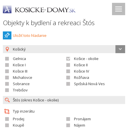
Objekty k bydlení a rekreaci Štós
Uložiť toto hladanie
Košický
Gelnica
Košice - okolie
Košice I
Košice II
Košice III
Košice IV
Michalovce
Rožňava
Sobrance
Spišská Nová Ves
Trebišov
Typ inzerátu
Prodej
Pronájem
Koupě
Nájem