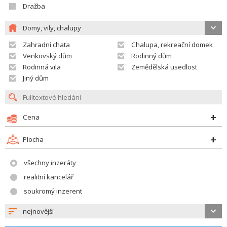
Dražba
Domy, vily, chalupy
Zahradní chata
Chalupa, rekreační domek
Venkovský dům
Rodinný dům
Rodinná vila
Zemědělská usedlost
Jiný dům
Cena
Plocha
všechny inzeráty
realitní kancelář
soukromý inzerent
nejnovější