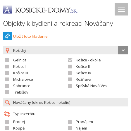
Objekty k bydlení a rekreaci Nováčany
Uložiť toto hladanie
Košický
Gelnica
Košice - okolie
Košice I
Košice II
Košice III
Košice IV
Michalovce
Rožňava
Sobrance
Spišská Nová Ves
Trebišov
Typ inzerátu
Prodej
Pronájem
Koupě
Nájem