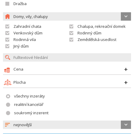
Dražba
Domy, vily, chalupy
Zahradní chata
Chalupa, rekreační domek
Venkovský dům
Rodinný dům
Rodinná vila
Zemědělská usedlost
Jiný dům
Cena
Plocha
všechny inzeráty
realitní kancelář
soukromý inzerent
nejnovější