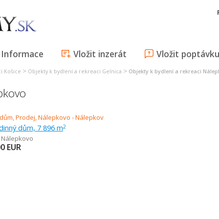
Informace
Vložit inzerát
Vložit poptávk
>
>
ci Košice
Objekty k bydlení a rekreaci Gelnica
Objekty k bydlení a rekreaci Nále
epkovo
odinný dům, 7 896 m
2
,
Nálepkovo
00
EUR