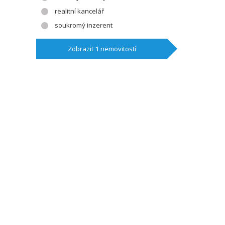
realitní kancelář
soukromý inzerent
Zobrazit
1
nemovitostí