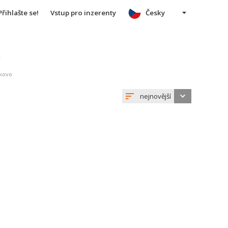
Přihlašte se!
Vstup pro inzerenty
Česky
u
pkovo
nejnovější