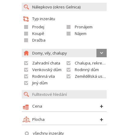
Typ inzerátu
Prodej
Pronájem
Koupě
Nájem
Dražba
Domy, vily, chalupy
Zahradní chata
Chalupa, rekreační domek
Venkovský dům
Rodinný dům
Rodinná vila
Zemědělská usedlost
Jiný dům
Cena
Plocha
všechny inzeráty