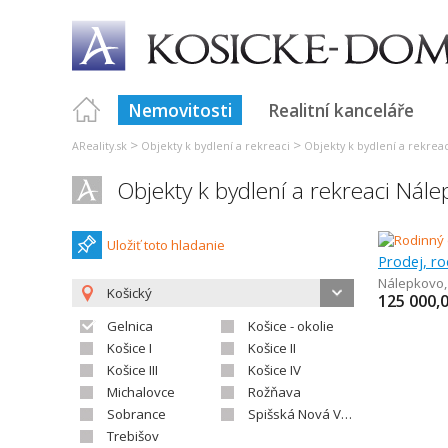
Nemovitosti
Realitní kanceláře
>
>
AReality.sk
Objekty k bydlení a rekreaci
Objekty k bydlení a rekrea
Objekty k bydlení a rekreaci Nál
Uložiť toto hladanie
Prodej, r
Nálepkovo
Košický
125 000,
Gelnica
Košice - okolie
Košice I
Košice II
Košice III
Košice IV
Michalovce
Rožňava
Sobrance
Spišská Nová Ves
Trebišov