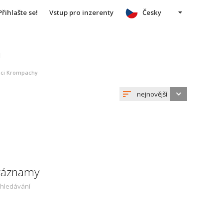
Přihlašte se!
Vstup pro inzerenty
Česky
u
eaci Krompachy
nejnovější
 záznamy
yhledávání