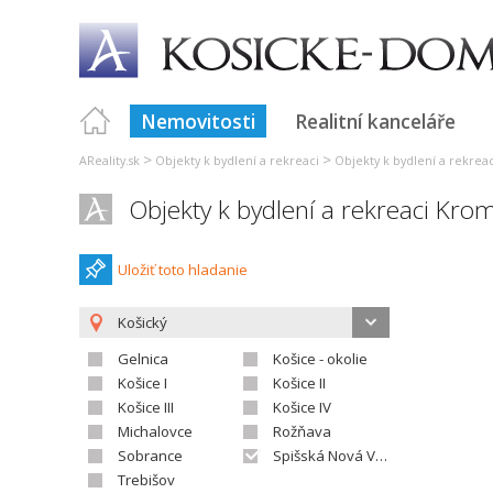
Nemovitosti
Realitní kanceláře
>
>
AReality.sk
Objekty k bydlení a rekreaci
Objekty k bydlení a rekrea
Objekty k bydlení a rekreaci Kro
Uložiť toto hladanie
Košický
Gelnica
Košice - okolie
Košice I
Košice II
Košice III
Košice IV
Michalovce
Rožňava
Sobrance
Spišská Nová Ves
Trebišov