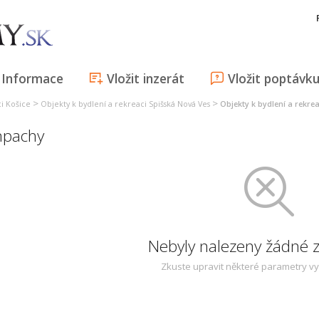
Informace
Vložit inzerát
Vložit poptávk
>
>
ci Košice
Objekty k bydlení a rekreaci Spišská Nová Ves
Objekty k bydlení a rekr
mpachy
Nebyly nalezeny žádné
Zkuste upravit některé parametry v