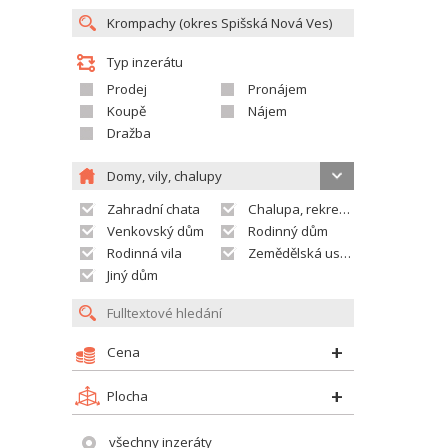
Typ inzerátu
Prodej
Pronájem
Koupě
Nájem
Dražba
Domy, vily, chalupy
Zahradní chata
Chalupa, rekreační domek
Venkovský dům
Rodinný dům
Rodinná vila
Zemědělská usedlost
Jiný dům
Cena
Plocha
všechny inzeráty