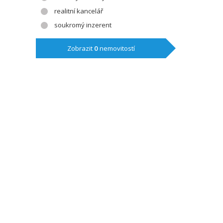
realitní kancelář
soukromý inzerent
Zobrazit
0
nemovitostí