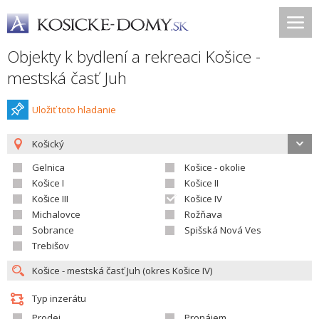
Objekty k bydlení a rekreaci Košice -
mestská časť Juh
Uložiť toto hladanie
Košický
Gelnica
Košice - okolie
Košice I
Košice II
Košice III
Košice IV
Michalovce
Rožňava
Sobrance
Spišská Nová Ves
Trebišov
Typ inzerátu
Prodej
Pronájem