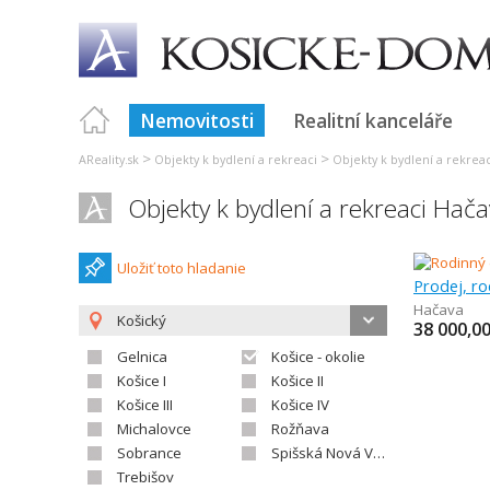
Nemovitosti
Realitní kanceláře
>
>
AReality.sk
Objekty k bydlení a rekreaci
Objekty k bydlení a rekrea
Objekty k bydlení a rekreaci Hač
Uložiť toto hladanie
Prodej, r
Hačava
Košický
38 000,0
Gelnica
Košice - okolie
Košice I
Košice II
Košice III
Košice IV
Michalovce
Rožňava
Sobrance
Spišská Nová Ves
Trebišov