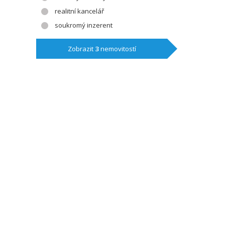
realitní kancelář
soukromý inzerent
Zobrazit
3
nemovitostí