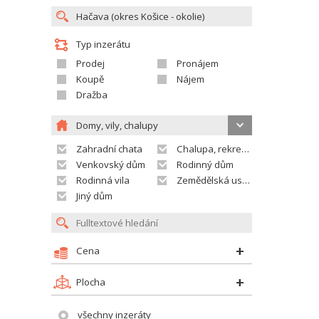
Typ inzerátu
Prodej
Pronájem
Koupě
Nájem
Dražba
Domy, vily, chalupy
Zahradní chata
Chalupa, rekreační domek
Venkovský dům
Rodinný dům
Rodinná vila
Zemědělská usedlost
Jiný dům
Cena
Plocha
všechny inzeráty