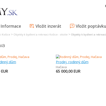
Informace
Vložit inzerát
Vložit poptávk
>
>
ci Košice
Objekty k bydlení a rekreaci Košice - okolie
Objekty k bydlení a rekrea
ava
odinný dům
Prodej, rodinný dům
Hačava
0
EUR
65 000,00
EUR