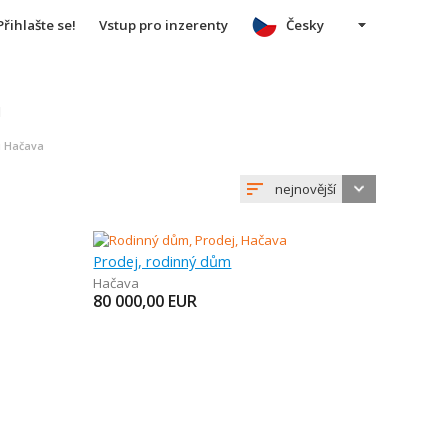
Přihlašte se!
Vstup pro inzerenty
Česky
u
ci Hačava
nejnovější
Prodej, rodinný dům
Hačava
80 000,00
EUR