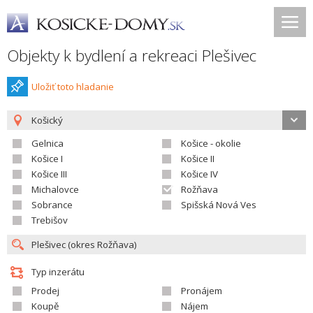
Objekty k bydlení a rekreaci Plešivec
Uložiť toto hladanie
Košický
Gelnica
Košice - okolie
Košice I
Košice II
Košice III
Košice IV
Michalovce
Rožňava
Sobrance
Spišská Nová Ves
Trebišov
Typ inzerátu
Prodej
Pronájem
Koupě
Nájem