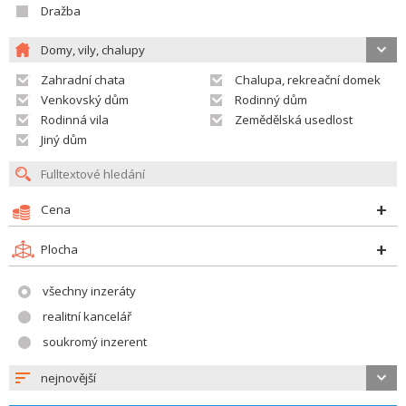
Dražba
Domy, vily, chalupy
Zahradní chata
Chalupa, rekreační domek
Venkovský dům
Rodinný dům
Rodinná vila
Zemědělská usedlost
Jiný dům
Cena
Plocha
všechny inzeráty
realitní kancelář
soukromý inzerent
nejnovější