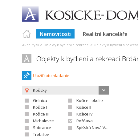
Nemovitosti
Realitní kanceláře
>
>
AReality.sk
Objekty k bydlení a rekreaci
Objekty k bydlení a rekrea
Objekty k bydlení a rekreaci Brdá
Uložiť toto hladanie
Košický
Gelnica
Košice - okolie
Košice I
Košice II
Košice III
Košice IV
Michalovce
Rožňava
Sobrance
Spišská Nová Ves
Trebišov