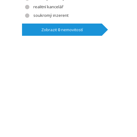
realitní kancelář
soukromý inzerent
Zobrazit
0
nemovitostí