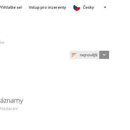
Přihlašte se!
Vstup pro inzerenty
Česky
u
rka
nejnovější
 záznamy
yhledávání