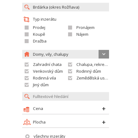
Typ inzerátu
Prodej
Pronájem
Koupě
Nájem
Dražba
Domy, vily, chalupy
Zahradní chata
Chalupa, rekreační domek
Venkovský dům
Rodinný dům
Rodinná vila
Zemědělská usedlost
Jiný dům
Cena
Plocha
všechny inzeráty