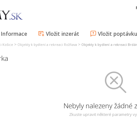
Informace
Vložit inzerát
Vložit poptávk
>
>
ci Košice
Objekty k bydlení a rekreaci Rožňava
Objekty k bydlení a rekreaci Brdá
rka
Nebyly nalezeny žádné
Zkuste upravit některé parametry v