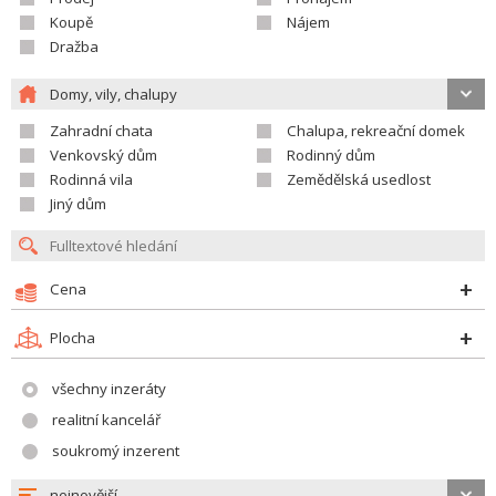
Koupě
Nájem
Dražba
Domy, vily, chalupy
Zahradní chata
Chalupa, rekreační domek
Venkovský dům
Rodinný dům
Rodinná vila
Zemědělská usedlost
Jiný dům
Cena
Plocha
všechny inzeráty
realitní kancelář
soukromý inzerent
nejnovější