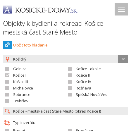
Objekty k bydlení a rekreaci Košice -
mestská časť Staré Mesto
Uložiť toto hladanie
Košický
Gelnica
Košice - okolie
Košice I
Košice II
Košice III
Košice IV
Michalovce
Rožňava
Sobrance
Spišská Nová Ves
Trebišov
Typ inzerátu
Prodej
Pronájem