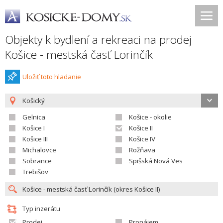
Objekty k bydlení a rekreaci na prodej
Košice - mestská časť Lorinčík
Uložiť toto hladanie
Košický
Gelnica
Košice - okolie
Košice I
Košice II
Košice III
Košice IV
Michalovce
Rožňava
Sobrance
Spišská Nová Ves
Trebišov
Typ inzerátu
Prodej
Pronájem