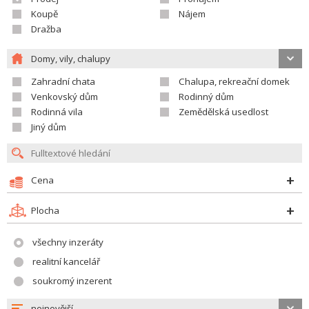
Koupě
Nájem
Dražba
Domy, vily, chalupy
Zahradní chata
Chalupa, rekreační domek
Venkovský dům
Rodinný dům
Rodinná vila
Zemědělská usedlost
Jiný dům
Cena
Plocha
všechny inzeráty
realitní kancelář
soukromý inzerent
nejnovější